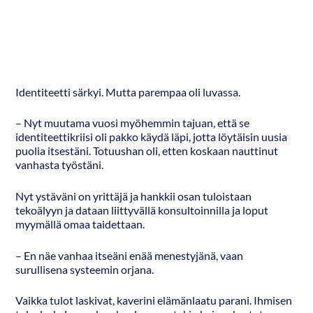
Identiteetti särkyi. Mutta parempaa oli luvassa.
– Nyt muutama vuosi myöhemmin tajuan, että se
identiteettikriisi oli pakko käydä läpi, jotta löytäisin uusia
puolia itsestäni. Totuushan oli, etten koskaan nauttinut
vanhasta työstäni.
Nyt ystäväni on yrittäjä ja hankkii osan tuloistaan
tekoälyyn ja dataan liittyvällä konsultoinnilla ja loput
myymällä omaa taidettaan.
– En näe vanhaa itseäni enää menestyjänä, vaan
surullisena systeemin orjana.
Vaikka tulot laskivat, kaverini elämänlaatu parani. Ihmisen