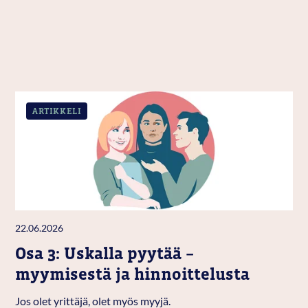
ARTIKKELI
22.06.2026
Osa 3: Uskalla pyytää –
myymisestä ja hinnoittelusta
Jos olet yrittäjä, olet myös myyjä.