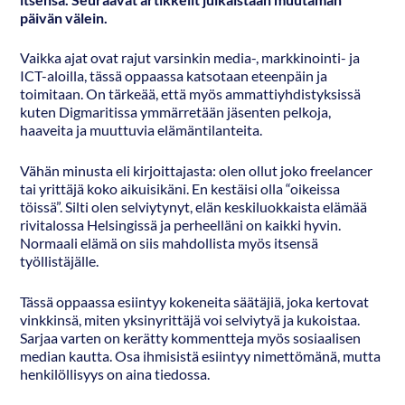
päivän välein.
Vaikka ajat ovat rajut varsinkin media-, markkinointi- ja
ICT-aloilla, tässä oppaassa katsotaan eteenpäin ja
toimitaan. On tärkeää, että myös ammattiyhdistyksissä
kuten Digmaritissa ymmärretään jäsenten pelkoja,
haaveita ja muuttuvia elämäntilanteita.
Vähän minusta eli kirjoittajasta: olen ollut joko freelancer
tai yrittäjä koko aikuisikäni. En kestäisi olla “oikeissa
töissä”. Silti olen selviytynyt, elän keskiluokkaista elämää
rivitalossa Helsingissä ja perheelläni on kaikki hyvin.
Normaali elämä on siis mahdollista myös itsensä
työllistäjälle.
Tässä oppaassa esiintyy kokeneita säätäjiä, joka kertovat
vinkkinsä, miten yksinyrittäjä voi selviytyä ja kukoistaa.
Sarjaa varten on kerätty kommentteja myös sosiaalisen
median kautta. Osa ihmisistä esiintyy nimettömänä, mutta
henkilöllisyys on aina tiedossa.