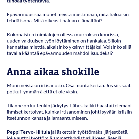
tuhoaa työtehtäviä.
Epävarmuus saa monet meistä miettimään, mitä haluaisin
tehdä isona. Mitä oikeasti haluan elämältäni?
Kokonaisten toimialojen ollessa murroksen kourissa,
uuden vakituisen työn löytäminen on hankalaa. Silloin
kannattaa miettiä, alkaisinko yksinyrittäjäksi. Voisinko sillä
tavalla kääntää epävarmuuden mahdollisuudeksi?
Anna aikaa shokille
Moni meistä on irtisanottu. Osa monta kertaa. Jos siis saat
potkut, ymmärrä että et ole yksin.
Tilanne on kuitenkin järkytys. Lähes kaikki haastattelemani
ihmiset kertoivat, kuinka irtisanominen johti syvään kriisiin
itsetunnon kanssa ja lamaantumiseen.
Peppi Tervo-Hiltula
jäi äskettäin työttömäksi järjestöstä,
joka auttoi työttömiä ammattiyhdistysliikkeen jäseniä.