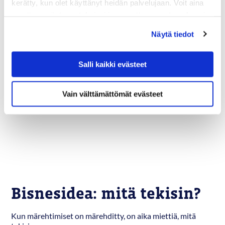
kerätty, kun olet käyttänyt heidän palvelujaan. Voit aina
muuttaa evästeasetuksiasi ja peruuttaa suostumuksesi
osoitteessa digmarit.fi/evasteet.
Näytä tiedot
Salli kaikki evästeet
Vain välttämättömät evästeet
Bisnesidea: mitä tekisin?
Kun märehtimiset on märehditty, on aika miettiä, mitä