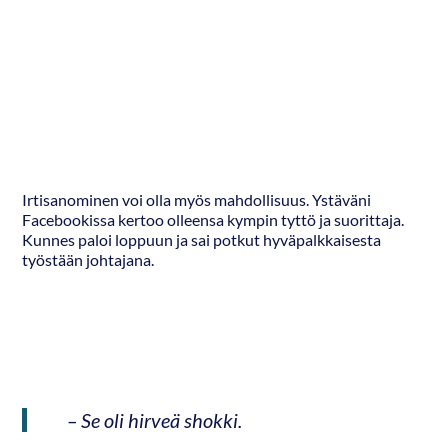
Irtisanominen voi olla myös mahdollisuus. Ystäväni
Facebookissa kertoo olleensa kympin tyttö ja suorittaja.
Kunnes paloi loppuun ja sai potkut hyväpalkkaisesta
työstään johtajana.
– Se oli hirveä shokki.