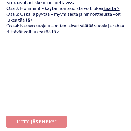
Seuraavat artikkelin on luettavissa:
Osa 2: Hommiin! – käytännön asioista voit lukea
täältä >
Osa 3: Uskalla pyytää – myymisestä ja hinnoittelusta voit
lukea
täältä >
Osa 4:
Kassan suojelu – miten jaksat säätää vuosia ja rahaa
riittävät
voit lukea
täältä >
LIITY JÄSENEKSI