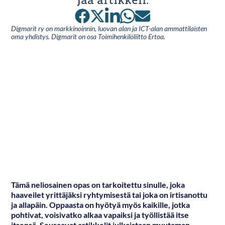
Digmarit ry on markkinoinnin, luovan alan ja ICT-alan ammattilaisten
oma yhdistys. Digmarit on osa Toimihenkilöliitto Ertoa.
Tämä neliosainen opas on tarkoitettu sinulle, joka
haaveilet yrittäjäksi ryhtymisestä tai joka on irtisanottu
ja allapäin. Oppaasta on hyötyä myös kaikille, jotka
pohtivat, voisivatko alkaa vapaiksi ja työllistää itse
itsensä. Seuraavat artikkelit julkaistaan muutaman