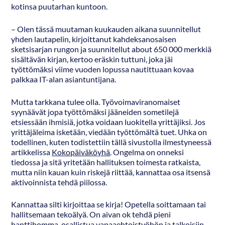
kotinsa puutarhan kuntoon.
– Olen tässä muutaman kuukauden aikana suunnitellut
yhden lautapelin, kirjoittanut kahdeksanosaisen
sketsisarjan rungon ja suunnitellut about 650 000 merkkiä
sisältävän kirjan, kertoo eräskin tuttuni, joka jäi
työttömäksi viime vuoden lopussa nautittuaan kovaa
palkkaa IT-alan asiantuntijana.
Mutta tarkkana tulee olla. Työvoimaviranomaiset
syynäävät jopa työttömäksi jääneiden sometilejä
etsiessään ihmisiä, jotka voidaan luokitella yrittäjiksi. Jos
yrittäjäleima isketään, viedään työttömältä tuet. Uhka on
todellinen, kuten todistettiin tällä sivustolla ilmestyneessä
artikkelissa
Kokopäiväköyhä
. Ongelma on onneksi
tiedossa ja sitä yritetään hallituksen toimesta ratkaista,
mutta niin kauan kuin riskejä riittää, kannattaa osa itsensä
aktivoinnista tehdä piilossa.
Kannattaa silti kirjoittaa se kirja! Opetella soittamaan tai
hallitsemaan tekoälyä. On aivan ok tehdä pieni
hanttihomma, osallistua vapaaehtoistyöhön ja talkoisiin