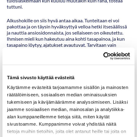
tuloslaskelmaan kun kuuluu muutakin kuin raha, toteaa
tuttuni.
Alkushokille on siis hyvä antaa aikaa. Tunteitaan ei voi
pakottaa ja on täysin hyväksyttyä velloa hetki itsesäälissä
ja nauttia ansiosidonnaista, jos sellaiseen on oikeutettu.
Ihmisen mieli kun hakeutuu aina kohti tasapainoa, ja kun
tasapaino löytyy, ajatukset avautuvat. Tarvitaan vain
rauhaa.
On tärkeää myös huolehtia jo ollessaan töissä, ettei kaikki
elämä pyöri työpaikan ympärillä. Peppi Tervo-Hiltula näki
entissä ammatissaan paljon ihmisiä, jotka tippuivat
Tämä sivusto käyttää evästeitä
irtisanomisen myötä tyhjän päälle.
Käytämme evästeitä tarjoamamme sisällön ja mainosten
räätälöimiseen, sosiaalisen median ominaisuuksien
tukemiseen ja kävijämäärämme analysoimiseen. Lisäksi
jaamme sosiaalisen median, mainosalan ja analytiikka-
alan kumppaneillemme tietoja siitä, miten käytät
sivustoamme. Kumppanimme voivat yhdistää näitä
tietoja muihin tietoihin, joita olet antanut heille tai joita on