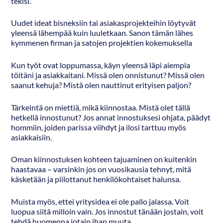
tekisi.
Uudet ideat bisneksiin tai asiakasprojekteihin löytyvät
yleensä lähempää kuin luuletkaan. Sanon tämän lähes
kymmenen firman ja satojen projektien kokemuksella
Kun työt ovat loppumassa, käyn yleensä läpi aiempia
töitäni ja asiakkaitani. Missä olen onnistunut? Missä olen
saanut kehuja? Mistä olen nauttinut erityisen paljon?
Tärkeintä on miettiä, mikä kiinnostaa. Mistä olet tällä
hetkellä innostunut? Jos annat innostuksesi ohjata, päädyt
hommiin, joiden parissa viihdyt ja ilosi tarttuu myös
asiakkaisiin.
Oman kiinnostuksen kohteen tajuaminen on kuitenkin
haastavaa – varsinkin jos on vuosikausia tehnyt, mitä
käsketään ja piilottanut henkilökohtaiset halunsa.
Muista myös, ettei yritysidea ei ole pallo jalassa. Voit
luopua siitä milloin vain. Jos innostut tänään jostain, voit
tehdä huomenna jotain ihan muuta.