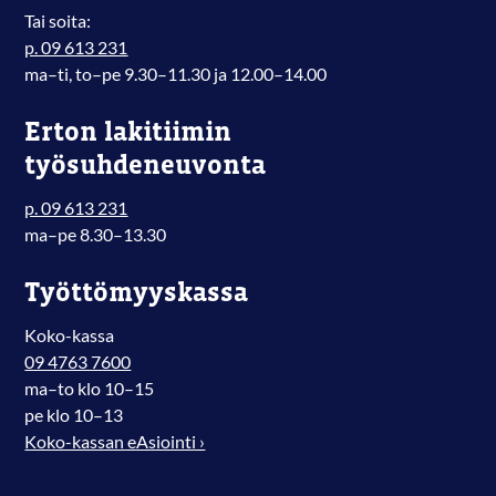
Tai soita:
p. 09 613 231
ma–ti, to–pe 9.30–11.30 ja 12.00–14.00
Erton lakitiimin
työsuhdeneuvonta
p. 09 613 231
ma–pe 8.30–13.30
Työttömyyskassa
Koko-kassa
09 4763 7600
ma–to klo 10–15
pe klo 10–13
Koko-kassan eAsiointi ›