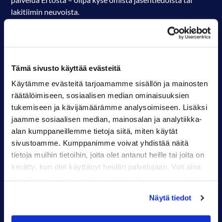
lakitiimin neuvoista.
LIITY JÄSENEKSI
Tämä sivusto käyttää evästeitä
Käytämme evästeitä tarjoamamme sisällön ja mainosten
räätälöimiseen, sosiaalisen median ominaisuuksien
Digmarit ry
tukemiseen ja kävijämäärämme analysoimiseen. Lisäksi
jaamme sosiaalisen median, mainosalan ja analytiikka-
Postiosoite:
alan kumppaneillemme tietoja siitä, miten käytät
Digmarit, C/O Toimihenkilöliitto Erto
sivustoamme. Kumppanimme voivat yhdistää näitä
Ratavartijankatu 2 A
tietoja muihin tietoihin, joita olet antanut heille tai joita on
00520 Helsinki
kerätty, kun olet käyttänyt heidän palvelujaan. Voit aina
muuttaa evästeasetuksiasi ja peruuttaa suostumuksesi
Y-tunnus: 1442668-6
osoitteessa digmarit.fi/evasteet.
Näytä tiedot
Puheenjohtaja Johanna Juntunen