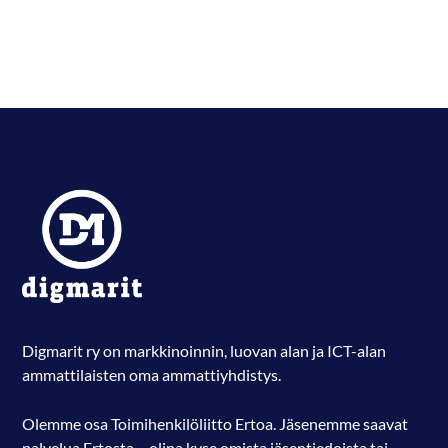
Digmarit ry on markkinoinnin, luovan alan ja ICT-alan
ammattilaisten oma ammattiyhdistys.
Olemme osa Toimihenkilöliitto Ertoa. Jäsenemme saavat
palvelua Ertosta – olipa kyse omista jäsentiedoista tai