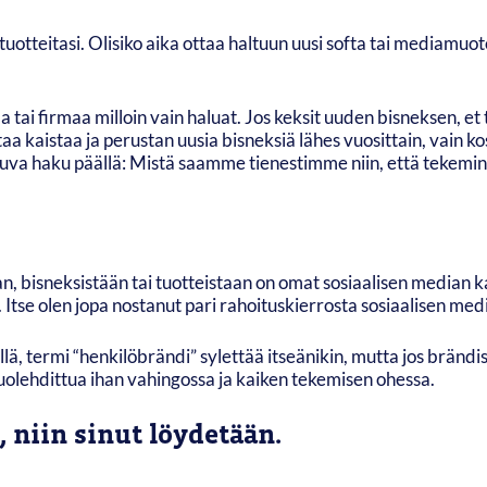
 tuotteitasi. Olisiko aika ottaa haltuun uusi softa tai mediamuo
 tai firmaa milloin vain haluat. Jos keksit uuden bisneksen, et 
taa kaistaa ja perustan uusia bisneksiä lähes vuosittain, vain k
tkuva haku päällä: Mistä saamme tienestimme niin, että tekeminen
 bisneksistään tai tuotteistaan on omat sosiaalisen median ka
ta. Itse olen jopa nostanut pari rahoituskierrosta sosiaalisen med
lä, termi “henkilöbrändi” sylettää itseänikin, mutta jos brändisi
uolehdittua ihan vahingossa ja kaiken tekemisen ohessa.
, niin sinut löydetään.