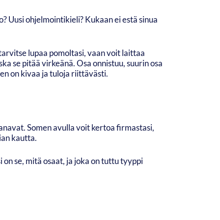
to? Uusi ohjelmointikieli? Kukaan ei estä sinua
tarvitse lupaa pomoltasi, vaan voit laittaa
oska se pitää virkeänä. Osa onnistuu, suurin osa
 on kivaa ja tuloja riittävästi.
navat. Somen avulla voit kertoa firmastasi,
ian kautta.
 on se, mitä osaat, ja joka on tuttu tyyppi