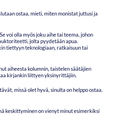
alutaan ostaa, mieti, miten monistat juttusi ja
e voi olla myös joku aihe tai teema, johon
auktoriteetti, jolta pyydetään apua.
kin tiettyyn teknologiaan, ratkaisuun tai
ut aiheesta kolumnin, taistelen säätäjien
 kirjankin liittyen yksinyrittäjiin.
ävät, missä olet hyvä, sinulta on helppo ostaa.
Tämä keskittyminen on vienyt minut esimerkiksi