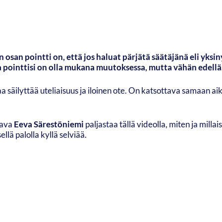
osan pointti on, että jos haluat pärjätä säätäjänä eli yksin
ja pointtisi on olla mukana muutoksessa, mutta vähän edellä
a säilyttää uteliaisuus ja iloinen ote. On katsottava samaan aik
tava
Eeva Särestöniemi
paljastaa tällä videolla, miten ja millai
ellä palolla kyllä selviää.