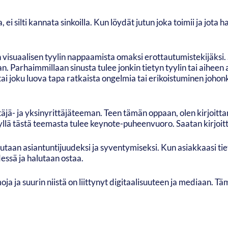
i silti kannata sinkoilla. Kun löydät jutun joka toimii ja jota h
 visuaalisen tyylin nappaamista omaksi erottautumistekijäksi. S
n. Parhaimmillaan sinusta tulee jonkin tietyn tyylin tai aiheen 
 tai joku luova tapa ratkaista ongelmia tai erikoistuminen johon
äjä- ja yksinyrittäjäteeman. Teen tämän oppaan, olen kirjoittan
yllä tästä teemasta tulee keynote-puheenvuoro. Saatan kirjoittaa
taan asiantuntijuudeksi ja syventymiseksi. Kun asiakkaasi tiet
essä ja halutaan ostaa.
oja ja suurin niistä on liittynyt digitaalisuuteen ja mediaan. 