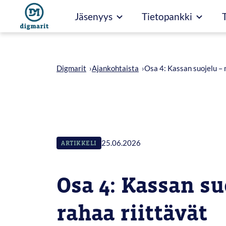
Siirry
Jäsenyys
Tietopankki
suoraan
sisältöön
Digmarit
›
Ajankohtaista
›
Osa 4: Kassan suojelu – 
25.06.2026
ARTIKKELI
Osa 4: Kassan su
rahaa riittävät