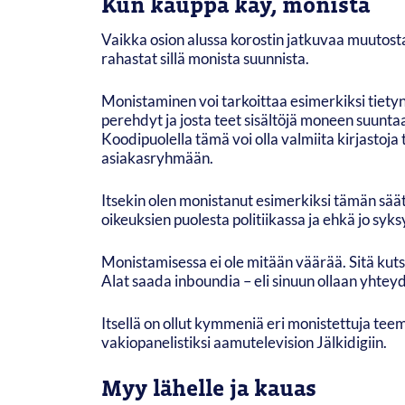
Kun kauppa käy, monista
Vaikka osion alussa korostin jatkuvaa muutosta, e
rahastat sillä monista suunnista.
Monistaminen voi tarkoittaa esimerkiksi tietyn
perehdyt ja josta teet sisältöjä moneen suuntaa
Koodipuolella tämä voi olla valmiita kirjastoja
asiakasryhmään.
Itsekin olen monistanut esimerkiksi tämän säät
oikeuksien puolesta politiikassa ja ehkä jo syks
Monistamisessa ei ole mitään väärää. Sitä kutsu
Alat saada inboundia – eli sinuun ollaan yhteyd
Itsellä on ollut kymmeniä eri monistettuja teem
vakiopanelistiksi aamutelevision Jälkidigiin.
Myy lähelle ja kauas