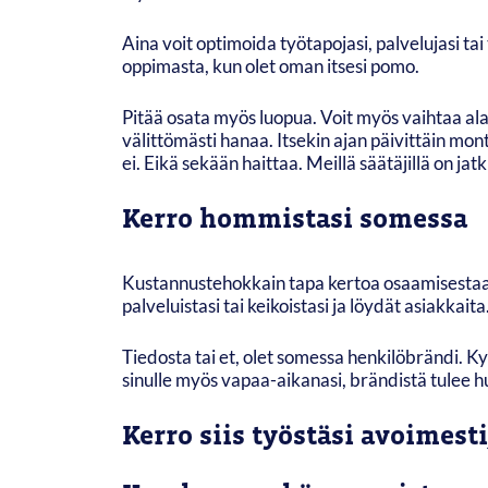
Aina voit optimoida työtapojasi, palvelujasi tai
oppimasta, kun olet oman itsesi pomo.
Pitää osata myös luopua. Voit myös vaihtaa alaa
välittömästi hanaa. Itsekin ajan päivittäin mon
ei. Eikä sekään haittaa. Meillä säätäjillä on ja
Kerro hommistasi somessa
Kustannustehokkain tapa kertoa osaamisestaan,
palveluistasi tai keikoistasi ja löydät asiakkai
Tiedosta tai et, olet somessa henkilöbrändi. Kyl
sinulle myös vapaa-aikanasi, brändistä tulee h
Kerro siis työstäsi avoimesti