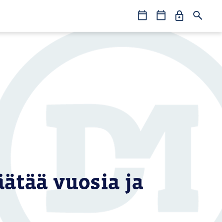
Oma
Koulutukset
Tapahtumat
Hae
Erto
&
Jäsenedut
äätää vuosia ja