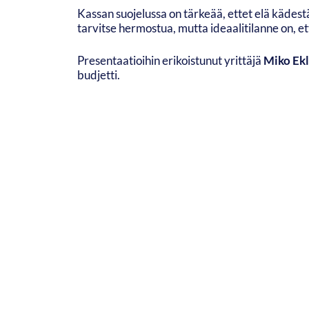
Kassan suojelussa on tärkeää, ettet elä kädestä
tarvitse hermostua, mutta ideaalitilanne on, e
Presentaatioihin erikoistunut yrittäjä
Miko Ekl
budjetti.