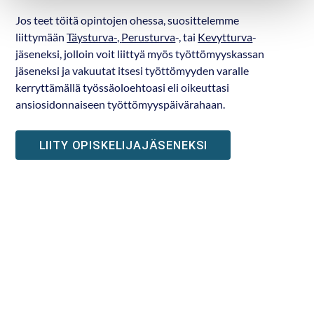
Jos teet töitä opintojen ohessa, suosittelemme
liittymään
Täysturva-,
Perusturva
-, tai
Kevytturva
-
jäseneksi, jolloin voit liittyä myös työttömyyskassan
jäseneksi ja vakuutat itsesi työttömyyden varalle
kerryttämällä työssäoloehtoasi eli oikeuttasi
ansiosidonnaiseen työttömyyspäivärahaan.
LIITY OPISKELIJAJÄSENEKSI