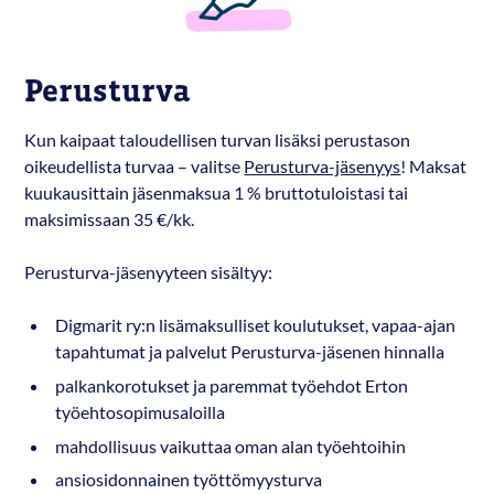
Perusturva
Kun kaipaat taloudellisen turvan lisäksi perustason
oikeudellista turvaa – valitse
Perusturva-jäsenyys
! Maksat
kuukausittain jäsenmaksua 1 % bruttotuloistasi tai
maksimissaan 35 €/kk.
Perusturva-jäsenyyteen sisältyy:
Digmarit ry:n lisämaksulliset koulutukset, vapaa-ajan
tapahtumat ja palvelut Perusturva-jäsenen hinnalla
palkankorotukset ja paremmat työehdot Erton
työehtosopimusaloilla
mahdollisuus vaikuttaa oman alan työehtoihin
ansiosidonnainen työttömyysturva