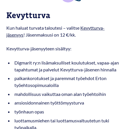
Kevytturva
Kun haluat turvata taloutesi – valitse
Kevytturva-
jäsenyys
! Jäsenmaksusi on 12 €/kk.
Kevytturva-jäsenyyteen sisältyy:
Digmarit ry:n lisämaksulliset koulutukset, vapaa-ajan
tapahtumat ja palvelut Kevytturva-jäsenen hinnalla
palkankorotukset ja paremmat työehdot Erton
työehtosopimusaloilla
mahdollisuus vaikuttaa oman alan työehtoihin
ansiosidonnainen työttömyysturva
työnhaun opas
luottamusmiehen tai luottamusvaltuutetun tuki
työpaikalla.