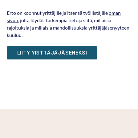
Erto on koonnut yrittäjille ja itsensä työllistäjille
oman
sivun
, jolta löydät tarkempia tietoja siitä, millaisia
rajoituksia ja millaisia mahdollisuuksia yrittäjäjäsenyyteen
kuuluu.
LIITY YRITTÄJÄJÄSENEKSI