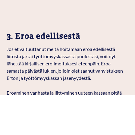
3. Eroa edellisestä
Jos et valtuuttanut meitä hoitamaan eroa edellisestä
liitosta ja/tai työttömyyskassasta puolestasi, voit nyt
lähettää kirjallisen eroilmoituksesi eteenpäin. Eroa
samasta päivästä lukien, jolloin olet saanut vahvistuksen
Erton ja työttömyyskassan jäsenyydestä.
Eroaminen vanhasta ja liittyminen uuteen kassaan pitää
tehdä kuukauden sisällä, jotta työttömyysturvasi säilyy
katkeamattomana.