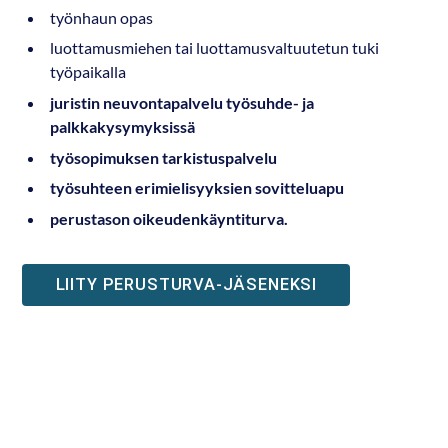
työnhaun opas
luottamusmiehen tai luottamusvaltuutetun tuki
työpaikalla
juristin neuvontapalvelu työsuhde- ja
palkkakysymyksissä
työsopimuksen tarkistuspalvelu
työsuhteen erimielisyyksien sovitteluapu
perustason oikeudenkäyntiturva.
LIITY PERUSTURVA-JÄSENEKSI