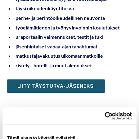
täysi oikeudenkäyntiturva
perhe- ja perintöoikeudellinen neuvonta
työelämätiedon ja työhyvinvoinnin koulutukset
uraportaalin valmennukset, testit ja tuki
jäsenhintaiset vapaa-ajan tapahtumat
matkustajavakuutus ulkomaanmatkoille
ristely-, hotelli- ja muut alennukset.
LIITY TÄYSTURVA-JÄSENEKSI
Tämä sivusto käyttää evästeitä