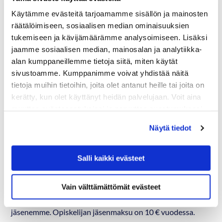
Käytämme evästeitä tarjoamamme sisällön ja mainosten
räätälöimiseen, sosiaalisen median ominaisuuksien
tukemiseen ja kävijämäärämme analysoimiseen. Lisäksi
jaamme sosiaalisen median, mainosalan ja analytiikka-
alan kumppaneillemme tietoja siitä, miten käytät
sivustoamme. Kumppanimme voivat yhdistää näitä
tietoja muihin tietoihin, joita olet antanut heille tai joita on
kerätty, kun olet käyttänyt heidän palvelujaan. Voit aina
muuttaa evästeasetuksiasi ja peruuttaa suostumuksesi
osoitteessa digmarit.fi/evasteet.
Näytä tiedot
Salli kaikki evästeet
Opiskelijat
Vain välttämättömät evästeet
Opiskelijajäseneksi
kannattaa liittyä jo opiskeluaikana.
Opiskelijat saavat pääosin samat edut kuin Täysturva-
jäsenemme. Opiskelijan jäsenmaksu on 10 € vuodessa.