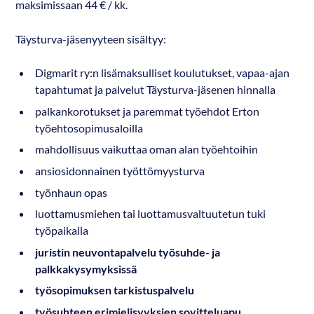
maksimissaan 44 € / kk.
Täysturva-jäsenyyteen sisältyy:
Digmarit ry:n lisämaksulliset koulutukset, vapaa-ajan
tapahtumat ja palvelut Täysturva-jäsenen hinnalla
palkankorotukset ja paremmat työehdot Erton
työehtosopimusaloilla
mahdollisuus vaikuttaa oman alan työehtoihin
ansiosidonnainen työttömyysturva
työnhaun opas
luottamusmiehen tai luottamusvaltuutetun tuki
työpaikalla
juristin neuvontapalvelu työsuhde- ja
palkkakysymyksissä
työsopimuksen tarkistuspalvelu
työsuhteen erimielisyyksien sovitteluapu