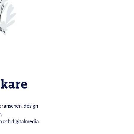
akare
branschen, design
rs
och digitalmedia.