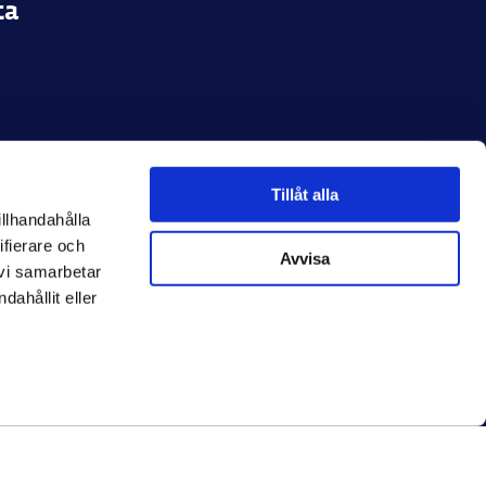
ta
Tillåt alla
illhandahålla
ifierare och
Avvisa
 vi samarbetar
ahållit eller