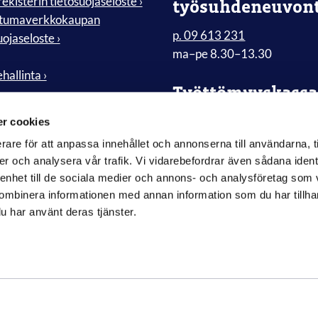
ekisterin tietosuojaseloste ›
työsuhdeneuvon
tumaverkkokaupan
p. 09 613 231
uojaseloste ›
ma–pe 8.30–13.30
hallinta ›
Työttömyyskassa
Koko-kassa
r cookies
09 4763 7600
rare för att anpassa innehållet och annonserna till användarna, t
ma–to klo 10–15
er och analysera vår trafik. Vi vidarebefordrar även sådana ident
pe klo 10–13
 enhet till de sociala medier och annons- och analysföretag som
Koko-kassan eAsiointi ›
ombinera informationen med annan information som du har tillhand
u har använt deras tjänster.