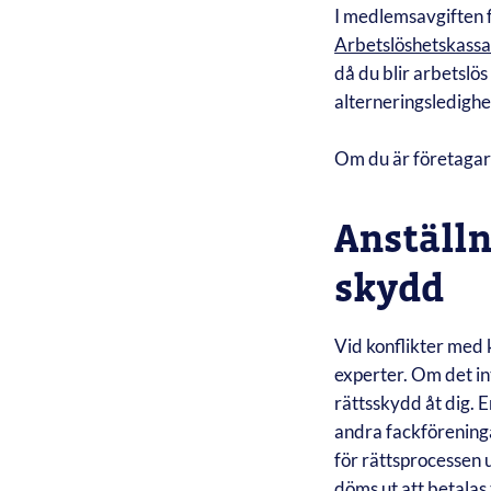
I medlemsavgiften 
Arbetslöshetskass
då du blir arbetslös
alterneringsledighe
Om du är företagare
Anställn
skydd
Vid konflikter med k
experter. Om det int
rättsskydd åt dig. 
andra fackförening
för rättsprocessen 
döms ut att betalas