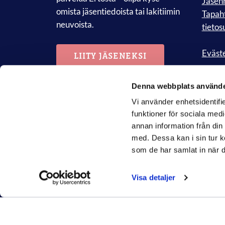
Jäsenr
omista jäsentiedoista tai lakitiimin
Tapah
neuvoista.
tietos
Eväste
LIITY JÄSENEKSI
Denna webbplats använde
Vi använder enhetsidentifie
funktioner för sociala medi
annan information från din
med. Dessa kan i sin tur k
som de har samlat in när d
Visa detaljer