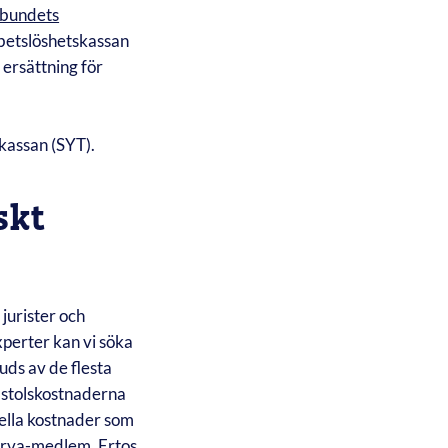
bundets
betslöshetskassan
 ersättning för
rkassan (SYT).
skt
 jurister och
xperter kan vi söka
uds av de flesta
mstolskostnaderna
uella kostnader som
turva-medlem,
Ertos