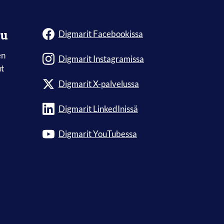
lu
Digmarit Facebookissa
en
Digmarit Instagramissa
ut
Digmarit X-palvelussa
Digmarit LinkedInissä
Digmarit YouTubessa