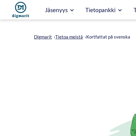
Siirry
Jäsenyys
Tietopankki
suoraan
sisältöön
Digmarit
›
Tietoa meistä
›
Kortfattat på svenska