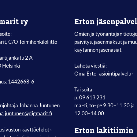
marit ry
Erton jäsenpalve
soite:
Omien ja työnantajan tietoj
it, C/O Toimihenkilöliitto
päivitys, jäsenmaksut ja mu
käytännön jäsenasiat.
rtijankatu 2 A
 Helsinki
Lähetä viestiä:
Oma Erto -asiointipalvelu ›
nus: 1442668-6
Tai soita:
p. 09 613 231
njohtaja Johanna Juntunen
ma–ti, to–pe 9.30–11.30 ja
na.juntunen@digmarit.fi
12.00–14.00
Erton lakitiimin
sivuston käyttöehdot ›