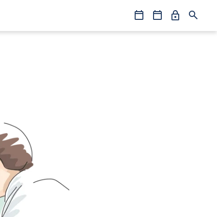
Oma
Koulutukset
Tapahtumat
Hae
Erto
&
Jäsenedut