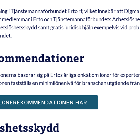
ing i Tjänstemannaförbundet Erto rf, vilket innebär att Digm
r medlemmar i Erto och Tjänstemannaförbundets Arbetslöshe
tslöshetsskydd samt gratis juridisk hjälp exempelvis vid pr
andet.
kommendationer
erna baserar sig på Ertos årliga enkät om löner för experter
en fastställs en minimilönenivå för branschen utgående från 
 LÖNEREKOMMENDATIONEN HÄR
öshetsskydd