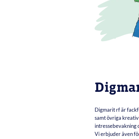
Digmar
Digmarit rf är fack
samt övriga kreati
intressebevakning
Vi erbjuder även fö