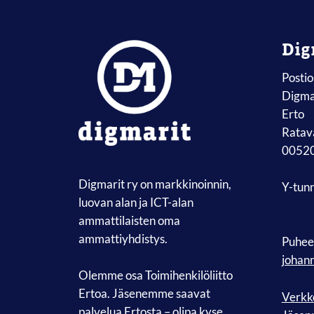
Dig
Postio
Digmar
Erto
Ratava
00520
Digmarit ry on markkinoinnin,
Y-tun
luovan alan ja ICT-alan
ammattilaisten oma
ammattiyhdistys.
Puhee
johan
Olemme osa Toimihenkilöliitto
Ertoa. Jäsenemme saavat
Verkko
palvelua Ertosta – olipa kyse