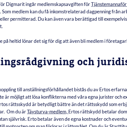
för Digmarit ingår medlemskapsavgiften för
Tjänstemannaför
a
. Som medlem kan du få inkomstrelaterad dagpenning från ar
 eller permitterad. Du kan även vara berättigad till exempelvis
t.
 på heltid lönar det sig för dig att även bli medlem i företaga
ingsrådgivning och juridi
oppling till anställningsförhållandet bistås du av Ertos erfarna
e är möjligt att lösa konflikterna med våra egna jurister och e
Ertos rättsskydd är betydligt bättre än det rättsskydd som erbj
ar. Om du är
Täysturva-medlem,
Ertos rättskydd betalar do
utan självrisk. Erto betalar även de egna kostnader och event
 till motparten om man förlorar i rättsmålet. Om du är
Startti