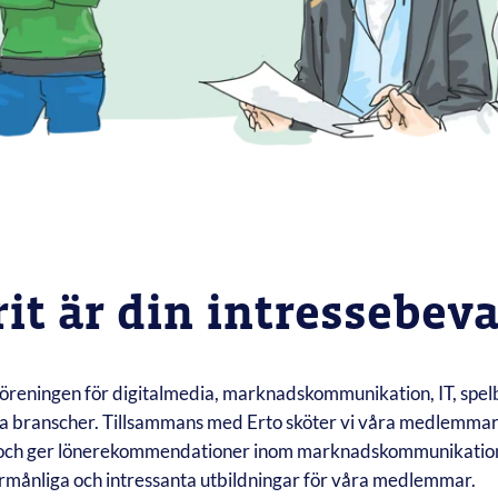
it är din intressebev
föreningen för digitalmedia, marknadskommunikation, IT, spel
va branscher. Tillsammans med Erto sköter vi våra medlemma
 och ger lönerekommendationer inom marknadskommunikation 
rmånliga och intressanta utbildningar för våra medlemmar.