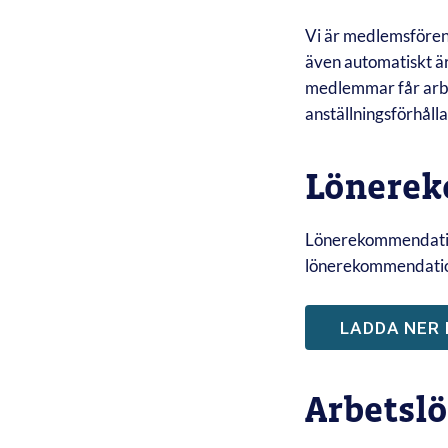
Vi är medlemsfören
även automatiskt ä
medlemmar får arbe
anställningsförhåll
Lönere
Lönerekommendation
lönerekommendation
LADDA NER
Arbetsl