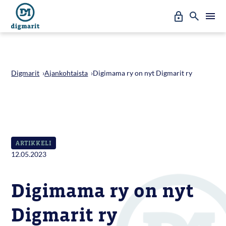
Siirry
Oma
Hae
A
suoraan
l
sisältöön
Erto
a
v
a
l
i
Digmarit
›
Ajankohtaista
›
Digimama ry on nyt Digmarit ry
k
k
o
:
P
ä
ä
ARTIKKELI
v
a
12.05.2023
l
i
k
Digimama ry on nyt
k
o
Digmarit ry