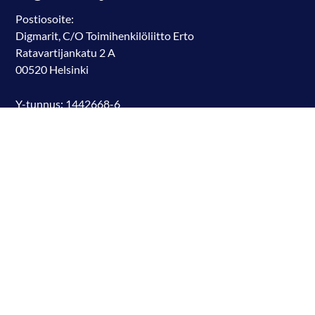
Postiosoite:
Digmarit, C/O Toimihenkilöliitto Erto
Ratavartijankatu 2 A
00520 Helsinki
Y-tunnus: 1442668-6
Puheenjohtaja Johanna Juntunen
johanna.juntunen@digmarit.fi
Verkkosivuston käyttöehdot ›
Jäsenrekisterin tietosuojaseloste ›
Tapahtumaverkkokaupan tietosuojaseloste ›
Evästehallinta ›