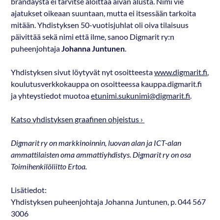
brändäystä ei tarvitse aloittaa aivan alusta. Nimi vie
ajatukset oikeaan suuntaan, mutta ei itsessään tarkoita
mitään. Yhdistyksen 50-vuotisjuhlat oli oiva tilaisuus
päivittää sekä nimi että ilme, sanoo Digmarit ry:n
puheenjohtaja
Johanna Juntunen
.
Yhdistyksen sivut löytyvät nyt osoitteesta
www.digmarit.fi
,
koulutusverkkokauppa on osoitteessa kauppa.digmarit.fi
ja yhteystiedot muotoa
etunimi.sukunimi@digmarit.fi
.
Katso yhdistyksen graafinen ohjeistus ›
Digmarit ry on markkinoinnin, luovan alan ja ICT-alan
ammattilaisten oma ammattiyhdistys. Digmarit ry on osa
Toimihenkilöliitto Ertoa.
Lisätiedot:
Yhdistyksen puheenjohtaja Johanna Juntunen, p. 044 567
3006