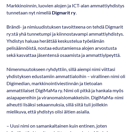
Markkinoinnin, luovien alojen ja ICT-alan ammattiyhdistys
tunnetaan nyt nimellä
Digmarit ry
.
Brändi- ja nimiuudistuksen tavoitteena on tehdä Digmarit
ry:stä yhä tunnetumpi ja kiinnostavampi ammattiyhdistys.
Yhdistys haluaa herättää keskustelua työelämän
pelisäännöistä, nostaa edustamiensa alojen arvostusta
sekä kasvattaa jäsentensä osaamista ja ammattiylpeyttä.
Nimenmuutokseen ryhdyttiin, sillä aiempi nimi viittasi
yhdistyksen edustamiin ammattialoihin – virallinen nimi oli
Digimedian, markkinointiviestinnän ja tietoalan
ammattilaiset DigiMaMa ry. Nimi oli pitkä ja hankala myös
asiapapereihin ja viranomaislomakkeisiin. DigiMaMa-nimi
aiheutti lisäksi sekaannuksia, sillä siitä tuli joillekin
mielikuva, että yhdistys olisi äitien asialla.
– Uusi nimi on samankaltainen kuin entinen, joten