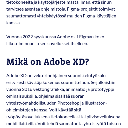
tietokoneelta ja käyttöjärjestelmästä ilman, että sinun
tarvitsee asentaa ohjelmistoja. Figma-projektit toimivat
saumattomasti yhteiskäytössä muiden Figma-käyttäjien
kanssa.
Vuonna 2022 syyskuussa Adobe osti Figman koko
liiketoiminnan ja sen sovellukset itselleen.
Mikä on Adobe XD?
Adobe XD on vektoripohjainen suunnittelutyökalu
erityisesti käyttäjäkokemus suunnitteluun. Se julkaistiin
vuonna 2016 vektorigrafiikka, animaatio ja prototyyppi
ominaisuuksilla, ohjelma sisältää suoran
yhteistyömahdollisuuden Photoshop ja Illustrator -
ohjelmistojen kanssa. Voit käyttää sitä
työpöytäsovelluksena tietokoneellasi tai pilvisovelluksena
mobiililaitteilla. Voit tehdä saumatonta yhteistyötä toisten