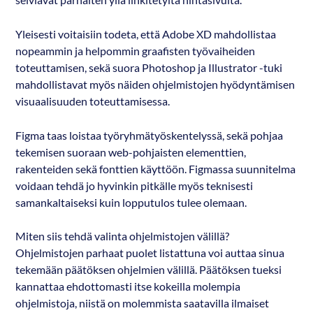
selviävät parhaiten yllä linkitetyltä hintasivulta.
Yleisesti voitaisiin todeta, että Adobe XD mahdollistaa
nopeammin ja helpommin graafisten työvaiheiden
toteuttamisen, sekä suora Photoshop ja Illustrator -tuki
mahdollistavat myös näiden ohjelmistojen hyödyntämisen
visuaalisuuden toteuttamisessa.
Figma taas loistaa työryhmätyöskentelyssä, sekä pohjaa
tekemisen suoraan web-pohjaisten elementtien,
rakenteiden sekä fonttien käyttöön. Figmassa suunnitelma
voidaan tehdä jo hyvinkin pitkälle myös teknisesti
samankaltaiseksi kuin lopputulos tulee olemaan.
Miten siis tehdä valinta ohjelmistojen välillä?
Ohjelmistojen parhaat puolet listattuna voi auttaa sinua
tekemään päätöksen ohjelmien välillä. Päätöksen tueksi
kannattaa ehdottomasti itse kokeilla molempia
ohjelmistoja, niistä on molemmista saatavilla ilmaiset