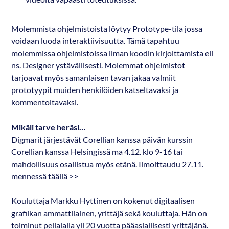
Molemmista ohjelmistoista löytyy Prototype-tila jossa
voidaan luoda interaktiivisuutta. Tämä tapahtuu
molemmissa ohjelmistoissa ilman koodin kirjoittamista eli
ns. Designer ystävällisesti. Molemmat ohjelmistot
tarjoavat myös samanlaisen tavan jakaa valmiit
prototyypit muiden henkilöiden katseltavaksi ja
kommentoitavaksi.
Mikäli tarve heräsi…
Digmarit järjestävät Corellian kanssa päivän kurssin
Corellian kanssa Helsingissä ma 4.12. klo 9-16 tai
mahdollisuus osallistua myös etänä.
Ilmoittaudu 27.11.
mennessä täällä >>
Kouluttaja Markku Hyttinen on kokenut digitaalisen
grafiikan ammattilainen, yrittäjä sekä kouluttaja. Hän on
toiminut pelialalla yli 20 vuotta pääasiallisesti yrittäjänä.