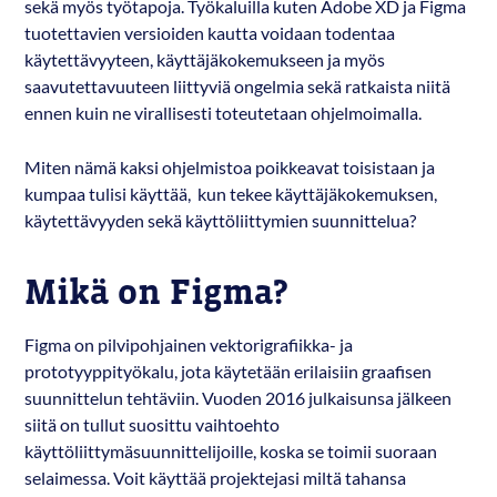
sekä myös työtapoja. Työkaluilla kuten Adobe XD ja Figma
tuotettavien versioiden kautta voidaan todentaa
käytettävyyteen, käyttäjäkokemukseen ja myös
saavutettavuuteen liittyviä ongelmia sekä ratkaista niitä
ennen kuin ne virallisesti toteutetaan ohjelmoimalla.
Miten nämä kaksi ohjelmistoa poikkeavat toisistaan ja
kumpaa tulisi käyttää, kun tekee käyttäjäkokemuksen,
käytettävyyden sekä käyttöliittymien suunnittelua?
Mikä on Figma?
Figma on pilvipohjainen vektorigrafiikka- ja
prototyyppityökalu, jota käytetään erilaisiin graafisen
suunnittelun tehtäviin. Vuoden 2016 julkaisunsa jälkeen
siitä on tullut suosittu vaihtoehto
käyttöliittymäsuunnittelijoille, koska se toimii suoraan
selaimessa. Voit käyttää projektejasi miltä tahansa