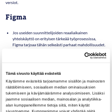
versiot.
Figma
Jos useiden suunnittelijoiden reaaliaikainen
yhteiskäyttö on erityisen tärkeää työprosessissa,
Figma tarjoaa tähän selkeästi parhaat mahdollisuudet.
Figma on suunniteltu yhteistyötä ajatellen. Voit
muokata projekteja tiiminä reaaliajassa, nähdä kuka
muutti mitä ja lisätä kommentteja ja palautetta
suoraan suunnitelmaan. Voit myös suoraan käydä
Tämä sivusto käyttää evästeitä
chat- ja äänikeskusteluja Figman kautta.
Käytämme evästeitä tarjoamamme sisällön ja mainosten
Mahdollistaa versionhallinnan toteuttamisen suoraan
räätälöimiseen, sosiaalisen median ominaisuuksien
Figma-projekteihin, työryhmä voi muokata vapaasti
tukemiseen ja kävijämäärämme analysoimiseen. Lisäksi
erilaisia versioita ja päättää sitten mitkä muutoksista
jaamme sosiaalisen median, mainosalan ja analytiikka-
otetaan mukaan lopulliseen versioon.
alan kumppaneillemme tietoja siitä, miten käytät
Laaja jaettujen kirjastojen tuki, voit nopeasti ja
sivustoamme. Kumppanimme voivat yhdistää näitä