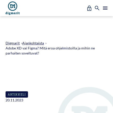
Siirry
Oma
Hae
A
suoraan
l
sisältöön
Erto
a
v
a
l
i
k
Digmarit
›
Ajankohtaista
›
k
Adobe XD vai Figma? Mitä eroa ohjelmistoilla ja mihin ne
o
parhaiten soveltuvat?
:
P
ä
ä
v
a
l
i
k
ARTIKKELI
k
o
20.11.2023