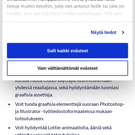
helposti jakaa työryhmän jäsenille graafisia assetti- ja
tietoja muihin tietoihin, joita olet antanut heille tai joita on
komponenttikirjastoja.
kerätty, kun olet käyttänyt heidän palvelujaan. Voit aina
muuttaa evästeasetuksiasi ja peruuttaa suostumuksesi
osoitteessa digmarit.fi/evasteet.
Adobe XD
Näytä tiedot
Jos olet jo tutustunut Adoben ohjelmistojen
Salli kaikki evästeet
käyttöliittymään muissa Creative Cloud -
ohjelmistoissa on Adobe XD on nopea ottaa haltuun.
Vain välttämättömät evästeet
XD mahdollistaa projektin tallennuksen pilveen ja voit
kutsua muita Cloud-käyttäjiä suunnittelemaan
yhdessä reaaliajassa, sekä hyödyntämään luomiasi
graafisia assetteja.
Voit tuoda graafisia elementtejä suoraan Photoshop-
ja Illustrator -työtiedostoformaateissa mukaan
toteutukseen.
Voit hyödyntää Lottie-animaatioita, ääniä sekä
videoita vapaasti toteutuksissa.