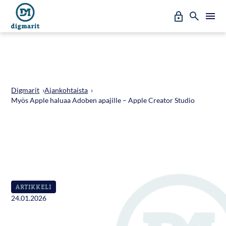
Siirry
Oma
Hae
A
suoraan
l
sisältöön
Erto
a
v
a
l
i
k
k
Digmarit
›
Ajankohtaista
›
o
Myös Apple haluaa Adoben apajille – Apple Creator Studio
:
P
ä
ä
v
a
l
i
k
ARTIKKELI
k
24.01.2026
o