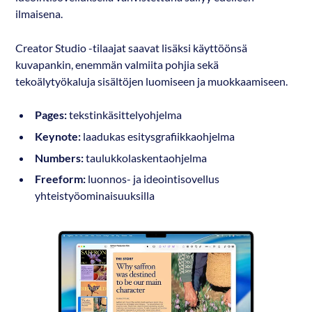
ilmaisena.
Creator Studio -tilaajat saavat lisäksi käyttöönsä
kuvapankin, enemmän valmiita pohjia sekä
tekoälytyökaluja sisältöjen luomiseen ja muokkaamiseen.
Pages:
tekstinkäsittelyohjelma
Keynote:
laadukas esitysgrafiikkaohjelma
Numbers:
taulukkolaskentaohjelma
Freeform:
luonnos- ja ideointisovellus
yhteistyöominaisuuksilla