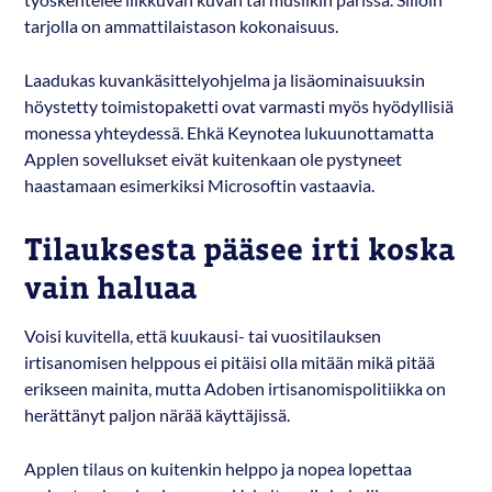
työskentelee liikkuvan kuvan tai musiikin parissa. Silloin
tarjolla on ammattilaistason kokonaisuus.
Laadukas kuvankäsittelyohjelma ja lisäominaisuuksin
höystetty toimistopaketti ovat varmasti myös hyödyllisiä
monessa yhteydessä. Ehkä Keynotea lukuunottamatta
Applen sovellukset eivät kuitenkaan ole pystyneet
haastamaan esimerkiksi Microsoftin vastaavia.
Tilauksesta pääsee irti koska
vain haluaa
Voisi kuvitella, että kuukausi- tai vuositilauksen
irtisanomisen helppous ei pitäisi olla mitään mikä pitää
erikseen mainita, mutta Adoben irtisanomispolitiikka on
herättänyt paljon närää käyttäjissä.
Applen tilaus on kuitenkin helppo ja nopea lopettaa