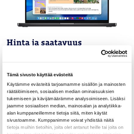
Hinta ja saatavuus
Applen Creator Studio maksaa 12,99 euroa kuukaudessa
tai 129 euroa vuodessa. Apple on luvannut, että paketti on
saatavilla tammikuun lopulla. Paketista on saatavilla
Tämä sivusto käyttää evästeitä
ilmainen, yhden kuukauden kokeilujakso.
Käytämme evästeitä tarjoamamme sisällön ja mainosten
räätälöimiseen, sosiaalisen median ominaisuuksien
Kritiikkiä
tukemiseen ja kävijämäärämme analysoimiseen. Lisäksi
jaamme sosiaalisen median, mainosalan ja analytiikka-
Ei mitenkään yllättäen Creator Studiota on kritisoitu sen
alan kumppaneillemme tietoja siitä, miten käytät
kuukausimaksullisuudesta. Mutta ainakin toistaiseksi
sivustoamme. Kumppanimme voivat yhdistää näitä
ammattilaissovellukset ovat saatavilla kertaostona ja
tietoja muihin tietoihin, joita olet antanut heille tai joita on
toimistosovellukset ilmaisversioina.