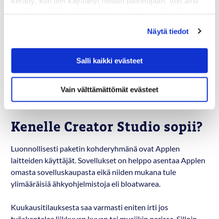
kerätty, kun olet käyttänyt heidän palvelujaan. Voit aina
muuttaa evästeasetuksiasi ja peruuttaa suostumuksesi
Osa toiminnoista, kuten lisäsisällöt ja
osoitteessa digmarit.fi/evasteet.
tekoälyominaisuudet, on kuitenkin lukittu
Näytä tiedot
kuukausitilauksen taakse eikä ole tiedossa, aikooko Apple
jatkaa sovellusten myyntiä myös perinteiseen tapaan.
Salli kaikki evästeet
Toisaalta kohtuuhintainen kuukausitilaus on hyvä
mahdollisuus tutustua paketin sovelluksiin ilman hintavia
Vain välttämättömät evästeet
kertaostoja.
Kenelle Creator Studio sopii?
Luonnollisesti paketin kohderyhmänä ovat Applen
laitteiden käyttäjät. Sovellukset on helppo asentaa Applen
omasta sovelluskaupasta eikä niiden mukana tule
ylimääräisiä ähkyohjelmistoja eli bloatwarea.
Kuukausitilauksesta saa varmasti eniten irti jos