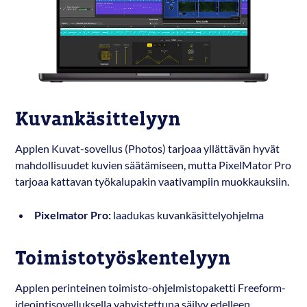
Kuvankäsittelyyn
Applen Kuvat-sovellus (Photos) tarjoaa yllättävän hyvät
mahdollisuudet kuvien säätämiseen, mutta PixelMator Pro
tarjoaa kattavan työkalupakin vaativampiin muokkauksiin.
Pixelmator Pro:
laadukas kuvankäsittelyohjelma
Toimistotyöskentelyyn
Applen perinteinen toimisto-ohjelmistopaketti Freeform-
ideointisovelluksella vahvistettuna säilyy edelleen